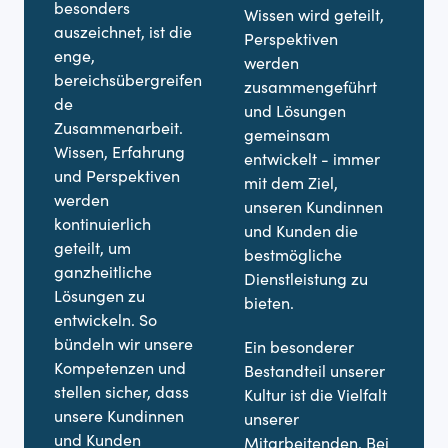
besonders
Wissen wird geteilt,
si
auszeichnet, ist die
Perspektiven
enge,
U
werden
bereichsübergreifen
es
zusammengeführt
de
P
und Lösungen
Zusammenarbeit.
b
gemeinsam
Wissen, Erfahrung
K
entwickelt - immer
und Perspektiven
e
mit dem Ziel,
werden
e
unseren Kundinnen
kontinuierlich
s
und Kunden die
geteilt, um
m
bestmögliche
ganzheitliche
K
Dienstleistung zu
Lösungen zu
E
bieten.
entwickeln. So
f
bündeln wir unsere
Ein besonderer
u
Kompetenzen und
Bestandteil unserer
O
stellen sicher, dass
Kultur ist die Vielfalt
z
unsere Kundinnen
unserer
au
und Kunden
Mitarbeitenden. Bei
Kl