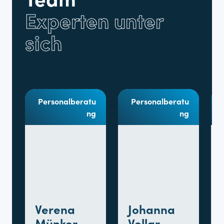
Experten unter
sich
Personalberatu
Personalberatu
ng
ng
Verena
Johanna
Münker
Vellar