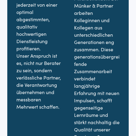
jederzeit von einer
Münker & Partner
V
optimal
arbeiten
U
abgestimmten,
Kolleginnen und
a
qualitativ
Kollegen aus
T
hochwertigen
unterschiedlichen
b
Dienstleistung
Generationen eng
D
profitieren.
zusammen. Diese
u
Unser Anspruch ist
generationsübergrei
g
es, nicht nur Berater
fende
zu sein, sondern
Zusammenarbeit
verlässliche Partner,
verbindet
die Verantwortung
langjährige
übernehmen und
Erfahrung mit neuen
messbaren
Impulsen, schafft
Mehrwert schaffen.
gegenseitige
Lernräume und
stärkt nachhaltig die
Qualität unserer