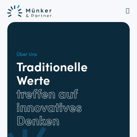
Skip
to
content
Über Uns
Traditionelle
Werte
treffen auf
innovatives
Denken