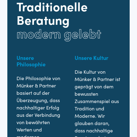
Traditionelle
Beratung
modern gelebt
Unsere
Unsere Kultur
U
Philosophie
Die Kultur von
D
Die Philosophie von
Münker & Partner ist
M
Münker & Partner
geprägt von dem
e
basiert auf der
bewussten
d
Überzeugung, dass
Zusammenspiel aus
B
nachhaltiger Erfolg
Tradition und
V
aus der Verbindung
Moderne. Wir
n
von bewährten
glauben daran,
W
Werten und
dass nachhaltige
ih
modernen