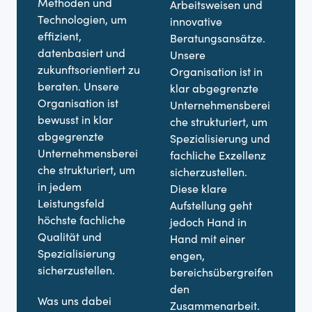
Methoden und
Arbeitsweisen und
Qu
Technologien, um
innovative
G
effizient,
Beratungsansätze.
w
datenbasiert und
Unsere
b
zukunftsorientiert zu
Organisation ist in
d
beraten. Unsere
klar abgegrenzte
Z
Organisation ist
Unternehmensberei
d
bewusst in klar
che strukturiert, um
g
abgegrenzte
Spezialisierung und
P
Unternehmensberei
fachliche Exzellenz
z
che strukturiert, um
sicherzustellen.
w
in jedem
Diese klare
e
Leistungsfeld
Aufstellung geht
g
höchste fachliche
jedoch Hand in
L
Qualität und
Hand mit einer
s
Spezialisierung
engen,
H
sicherzustellen.
bereichsübergreifen
m
den
l
Was uns dabei
Zusammenarbeit.
U