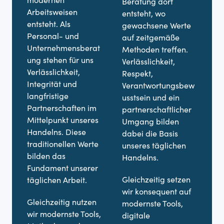
Beratung dort
O
Arbeitsweisen
entsteht, wo
ve
entsteht. Als
gewachsene Werte
b
Personal- und
auf zeitgemäße
v
Unternehmensberat
Methoden treffen.
t
ung stehen für uns
Verlässlichkeit,
wi
Verlässlichkeit,
Respekt,
V
Integrität und
Verantwortungsbew
P
langfristige
usstsein und ein
m
Partnerschaften im
partnerschaftlicher
T
Mittelpunkt unseres
Umgang bilden
u
Handelns. Diese
dabei die Basis
L
traditionellen Werte
unseres täglichen
D
bilden das
Handelns.
a
Fundament unserer
Gleichzeitig setzen
U
täglichen Arbeit.
wir konsequent auf
ch
Gleichzeitig nutzen
modernste Tools,
h
wir modernste Tools,
digitale
S